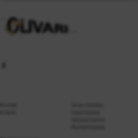
Kontakt
Gosen Katalog
O nama
Kanji Katalog
Katalog Casted
Mustad Katalog