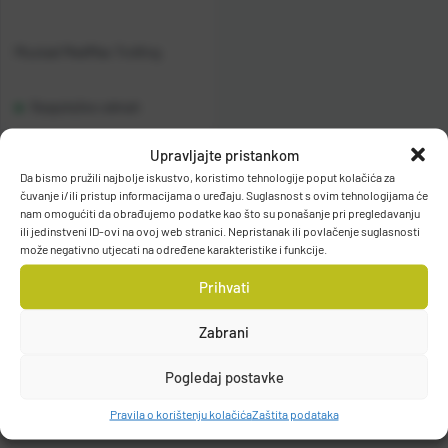
Mustad MedMax Trolling
Raspoloživo odmah
Upravljajte pristankom
Vidi detalje
Da bismo pružili najbolje iskustvo, koristimo tehnologije poput kolačića za
čuvanje i/ili pristup informacijama o uređaju. Suglasnost s ovim tehnologijama će
nam omogućiti da obrađujemo podatke kao što su ponašanje pri pregledavanju
ili jedinstveni ID-ovi na ovoj web stranici. Nepristanak ili povlačenje suglasnosti
može negativno utjecati na određene karakteristike i funkcije.
Prihvati
Filteri
Zabrani
Pogledaj postavke
Pravila o korištenju kolačića
Zaštita podataka