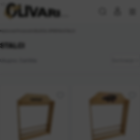
Naslovna
\
Proizvodi
\
ODJEĆA, OPREMA
\
STALCI
STALCI
Zadano
Ukupno:
3
artikla
Sortiranje
Najviša
cijena
Najniža
cijena
Naziv A-
Z
Naziv Z-
A