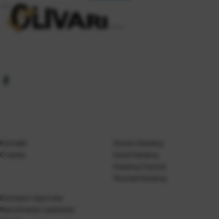
Kontakt
Gosen Katalog
O nama
Kanji Katalog
Katalog Casted
Mustad Katalog
Dostava i isporuka
Naručivanje i plaćanje