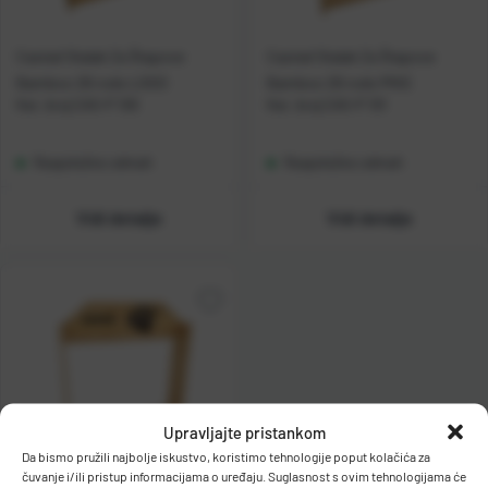
Casted Stalak Za Štapove
Casted Stalak Za Štapove
Bamboo 26 rods LOGO
Bamboo 26 rods PIKE
Kat. broj:
CAS-P 100
Kat. broj:
CAS-P 101
Raspoloživo odmah
Raspoloživo odmah
Vidi detalje
Vidi detalje
Upravljajte pristankom
Da bismo pružili najbolje iskustvo, koristimo tehnologije poput kolačića za
čuvanje i/ili pristup informacijama o uređaju. Suglasnost s ovim tehnologijama će