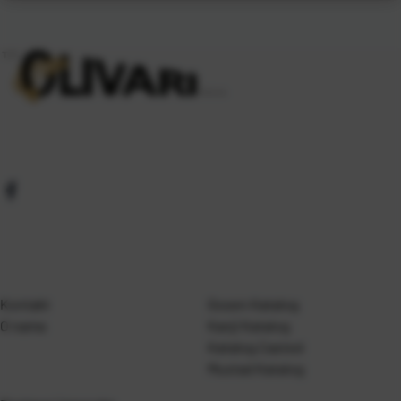
Kontakt
Gosen Katalog
O nama
Kanji Katalog
Katalog Casted
Mustad Katalog