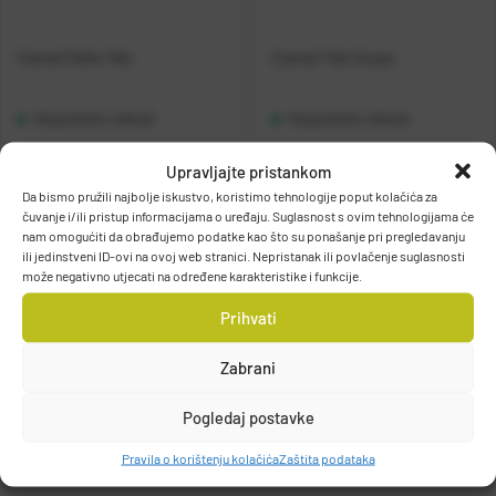
Casted Delta Tele
Casted Tele Scope
Raspoloživo odmah
Raspoloživo odmah
Upravljajte pristankom
Vidi detalje
Vidi detalje
Da bismo pružili najbolje iskustvo, koristimo tehnologije poput kolačića za
čuvanje i/ili pristup informacijama o uređaju. Suglasnost s ovim tehnologijama će
nam omogućiti da obrađujemo podatke kao što su ponašanje pri pregledavanju
ili jedinstveni ID-ovi na ovoj web stranici. Nepristanak ili povlačenje suglasnosti
može negativno utjecati na određene karakteristike i funkcije.
Prihvati
Filteri
Zabrani
Pogledaj postavke
Pravila o korištenju kolačića
Zaštita podataka