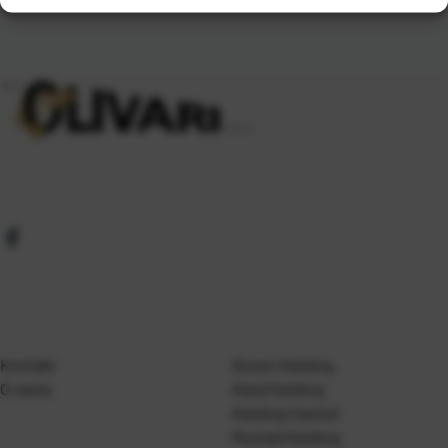
Kontakt
Gosen Katalog
O nama
Kanji Katalog
Katalog Casted
Mustad Katalog