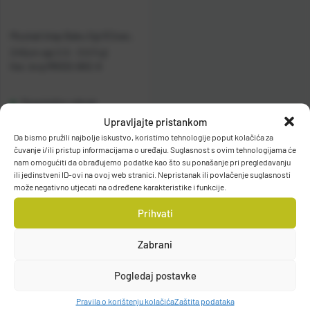
Mustad štap Baku Egi 8` 2sec,
245cm egi 2.5 - 3.5 Fuji
Kat. broj:
MR032-BKE-8
Raspoloživo odmah
Upravljajte pristankom
Da bismo pružili najbolje iskustvo, koristimo tehnologije poput kolačića za
Vidi detalje
čuvanje i/ili pristup informacijama o uređaju. Suglasnost s ovim tehnologijama će
nam omogućiti da obrađujemo podatke kao što su ponašanje pri pregledavanju
ili jedinstveni ID-ovi na ovoj web stranici. Nepristanak ili povlačenje suglasnosti
može negativno utjecati na određene karakteristike i funkcije.
Prihvati
Zabrani
Filteri
Pogledaj postavke
Pravila o korištenju kolačića
Zaštita podataka