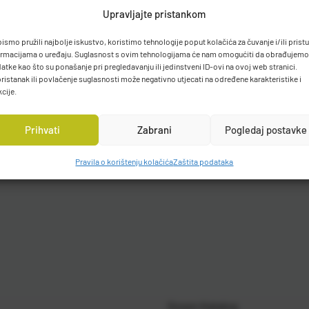
Upravljajte pristankom
bismo pružili najbolje iskustvo, koristimo tehnologije poput kolačića za čuvanje i/ili prist
ormacijama o uređaju. Suglasnost s ovim tehnologijama će nam omogućiti da obrađujemo
atke kao što su ponašanje pri pregledavanju ili jedinstveni ID-ovi na ovoj web stranici.
ristanak ili povlačenje suglasnosti može negativno utjecati na određene karakteristike i
kcije.
Prihvati
Zabrani
Pogledaj postavke
Pravila o korištenju kolačića
Zaštita podataka
Gosen Katalog