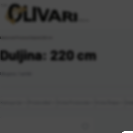
Naslovna
\
Proizvod Duljina
\
220 cm
Duljina: 220 cm
Ukupno:
1
artikl
Kategorije
Proizvođač
Vrsta Proizvoda
Vrsta Štapa
Oda