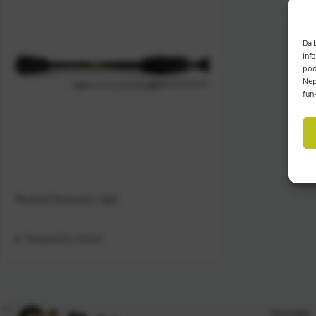
Da 
inf
pod
Nep
fun
Mustad Detector Salt
Raspoloživo odmah
Kontakt