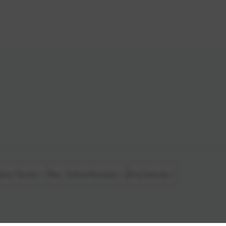
beri Opciju
Max. Težina Bacanja
Broj Sekcija