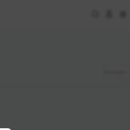
PRIJAVA POSTOJEĆIH KORISNIKA
E-mail ili
*
Zadano
Sortiranje
korisničko
ime
Najviša
Lozinka
*
cijena
Najniža
cijena
Zapamti me na ovom uređaju
Naziv A-
Prijavite se
Z