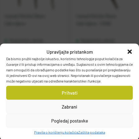
Casted Ribičke Škare
Casted Ribičke Škare
Zakrivljene
Zakrivljene - CRNE
Raspoloživo odmah
Raspoloživo odmah
Upravljajte pristankom
Vidi detalje
Vidi detalje
Da bismo pružili najbolje iskustvo, koristimo tehnologije poput kolačića za
čuvanje i/ili pristup informacijama o uređaju. Suglasnost s ovim tehnologijama će
nam omogućiti da obrađujemo podatke kao što su ponašanje pri pregledavanju
ili jedinstveni ID-ovi na ovoj web stranici. Nepristanak ili povlačenje suglasnosti
može negativno utjecati na određene karakteristike i funkcije.
Prihvati
Zabrani
Filteri
Pogledaj postavke
Pravila o korištenju kolačića
Zaštita podataka