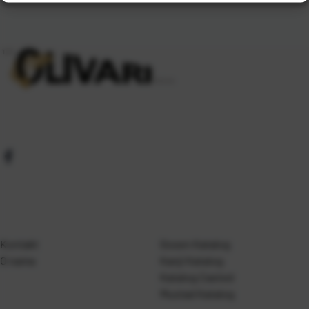
Kontakt
Gosen Katalog
O nama
Kanji Katalog
Katalog Casted
Mustad Katalog