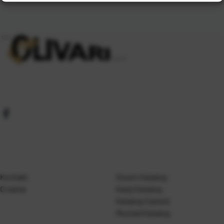
Kontakt
Gosen Katalog
O nama
Kanji Katalog
Katalog Casted
Mustad Katalog