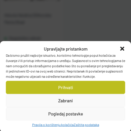
Adusta Varalica Silikonska
Penta Shad
Raspoloživo odmah
Upravljajte pristankom
Vidi detalje
Da bismo pružili najbolje iskustvo, koristimo tehnologije poput kolačića za
čuvanje i/ili pristup informacijama o uređaju. Suglasnost s ovim tehnologijama će
nam omogućiti da obrađujemo podatke kao što su ponašanje pri pregledavanju
ili jedinstveni ID-ovi na ovoj web stranici. Nepristanak ili povlačenje suglasnosti
može negativno utjecati na određene karakteristike i funkcije.
Prihvati
Zabrani
Filteri
Pogledaj postavke
Pravila o korištenju kolačića
Zaštita podataka