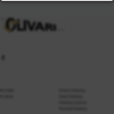
Kontakt
Gosen Katalog
O nama
Kanji Katalog
Katalog Casted
Mustad Katalog