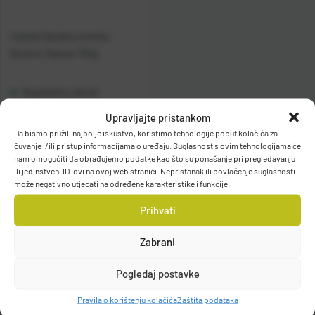
Casted Varalica Inchiku
Bottom Dancer 100g
Raspoloživo odmah
Upravljajte pristankom
Vidi detalje
Da bismo pružili najbolje iskustvo, koristimo tehnologije poput kolačića za
čuvanje i/ili pristup informacijama o uređaju. Suglasnost s ovim tehnologijama će
nam omogućiti da obrađujemo podatke kao što su ponašanje pri pregledavanju
ili jedinstveni ID-ovi na ovoj web stranici. Nepristanak ili povlačenje suglasnosti
može negativno utjecati na određene karakteristike i funkcije.
Prihvati
Zabrani
Filteri
Pogledaj postavke
Pravila o korištenju kolačića
Zaštita podataka