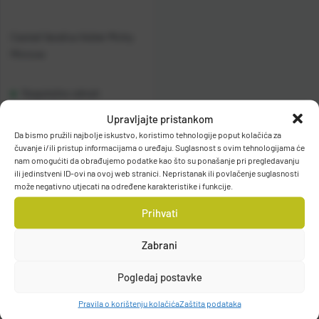
Casted Varalica Vobler Michy
Minnow
Raspoloživo odmah
Upravljajte pristankom
Vidi detalje
Da bismo pružili najbolje iskustvo, koristimo tehnologije poput kolačića za
čuvanje i/ili pristup informacijama o uređaju. Suglasnost s ovim tehnologijama će
nam omogućiti da obrađujemo podatke kao što su ponašanje pri pregledavanju
ili jedinstveni ID-ovi na ovoj web stranici. Nepristanak ili povlačenje suglasnosti
može negativno utjecati na određene karakteristike i funkcije.
Prihvati
Zabrani
Filteri
Pogledaj postavke
Pravila o korištenju kolačića
Zaštita podataka