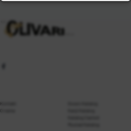
Kontakt
Gosen Katalog
O nama
Kanji Katalog
Katalog Casted
Mustad Katalog