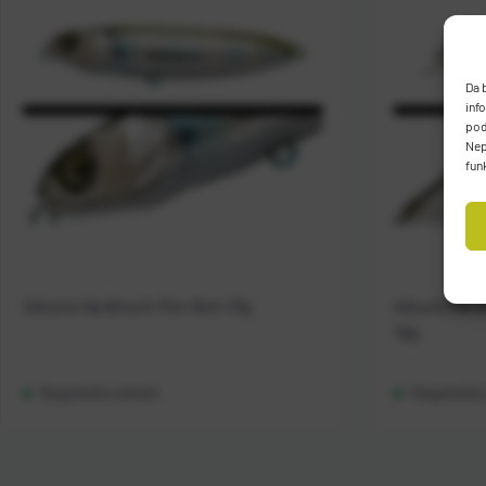
Da 
inf
pod
Nep
fun
Adusta Varalica A-Pen 9cm 13g
Adusta Varal
19g
Raspoloživo odmah
Raspoloživ