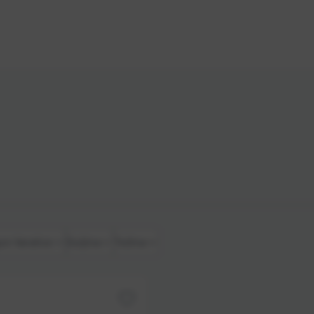
on Varalice
Duljina
Težina