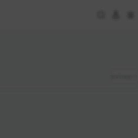
PRIJAVA POSTOJEĆIH KORISNIKA
E-mail ili
*
Zadano
Sortiranje
korisničko
ime
Najviša
Lozinka
*
cijena
Najniža
cijena
Zapamti me na ovom uređaju
Naziv A-
Prijavite se
Z