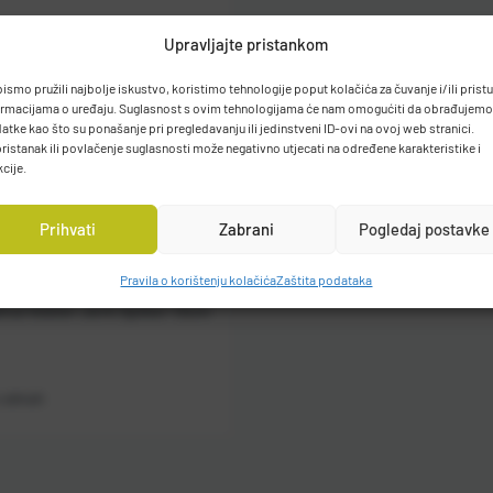
Upravljajte pristankom
bismo pružili najbolje iskustvo, koristimo tehnologije poput kolačića za čuvanje i/ili prist
ormacijama o uređaju. Suglasnost s ovim tehnologijama će nam omogućiti da obrađujemo
atke kao što su ponašanje pri pregledavanju ili jedinstveni ID-ovi na ovoj web stranici.
ristanak ili povlačenje suglasnosti može negativno utjecati na određene karakteristike i
kcije.
Prihvati
Zabrani
Pogledaj postavke
Pravila o korištenju kolačića
Zaštita podataka
ica Vobler Jerk Spiker 13cm
o odmah