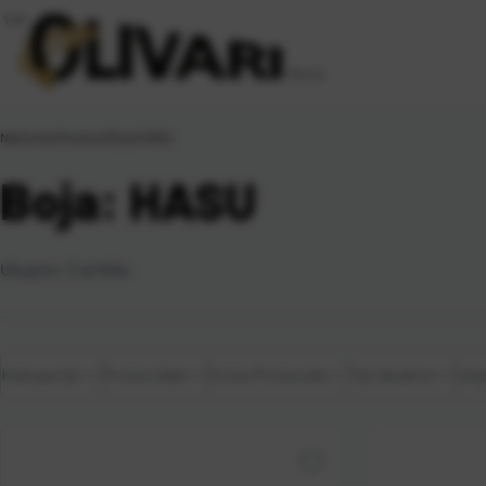
Naslovna
\
Proizvod Boja
\
HASU
Boja: HASU
Ukupno:
2
artikla
Kategorije
Proizvođač
Vrsta Proizvoda
Tip Varalice
Uzg