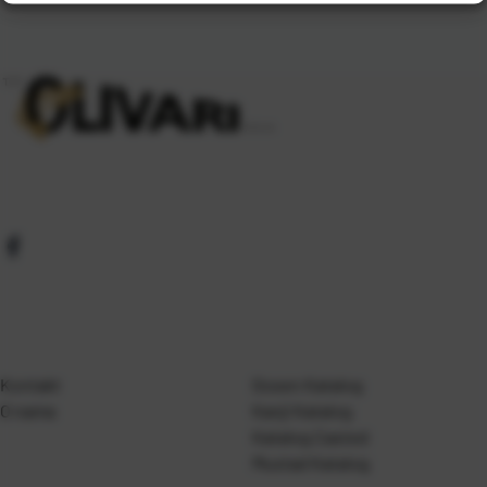
Kontakt
Gosen Katalog
O nama
Kanji Katalog
Katalog Casted
Mustad Katalog