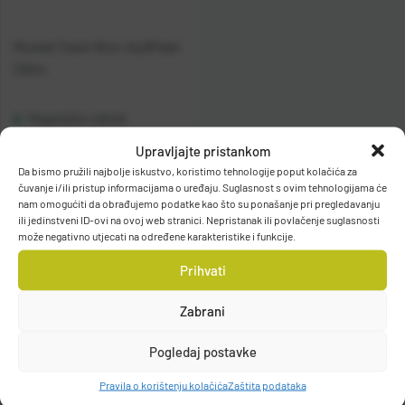
Mustad Tracer Shot Jig #Flash
Zebra
Raspoloživo odmah
Upravljajte pristankom
Vidi detalje
Da bismo pružili najbolje iskustvo, koristimo tehnologije poput kolačića za
čuvanje i/ili pristup informacijama o uređaju. Suglasnost s ovim tehnologijama će
nam omogućiti da obrađujemo podatke kao što su ponašanje pri pregledavanju
ili jedinstveni ID-ovi na ovoj web stranici. Nepristanak ili povlačenje suglasnosti
može negativno utjecati na određene karakteristike i funkcije.
Prihvati
Zabrani
Filteri
Pogledaj postavke
Pravila o korištenju kolačića
Zaštita podataka