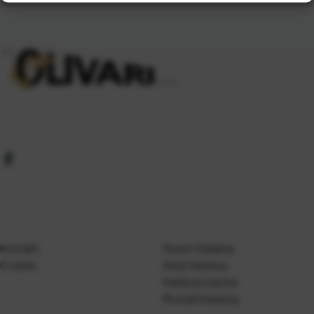
Kontakt
Gosen Katalog
O nama
Kanji Katalog
Katalog Casted
Mustad Katalog