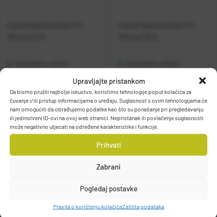
Casted Varalica Vobler Pin
Casted Varalica Vobler Pin
Minnow 11cm
Minnow 13cm
Raspoloživo odmah
Raspoloživo odmah
Upravljajte pristankom
Vidi detalje
Vidi detalje
Da bismo pružili najbolje iskustvo, koristimo tehnologije poput kolačića za
čuvanje i/ili pristup informacijama o uređaju. Suglasnost s ovim tehnologijama će
nam omogućiti da obrađujemo podatke kao što su ponašanje pri pregledavanju
ili jedinstveni ID-ovi na ovoj web stranici. Nepristanak ili povlačenje suglasnosti
može negativno utjecati na određene karakteristike i funkcije.
Prihvati
Zabrani
Filteri
Pogledaj postavke
Pravila o korištenju kolačića
Zaštita podataka