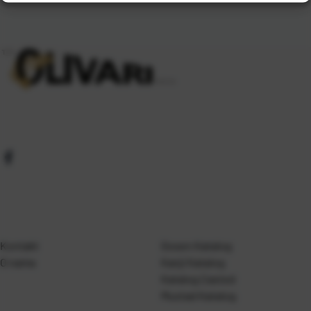
Kontakt
Gosen Katalog
O nama
Kanji Katalog
Katalog Casted
Mustad Katalog