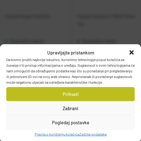
Casted Stoperi Za Boile
Casted Varalica C-FROG 5.5cm
14g
Raspoloživo odmah
Raspoloživo odmah
Upravljajte pristankom
Vidi detalje
Vidi detalje
Da bismo pružili najbolje iskustvo, koristimo tehnologije poput kolačića za
čuvanje i/ili pristup informacijama o uređaju. Suglasnost s ovim tehnologijama će
nam omogućiti da obrađujemo podatke kao što su ponašanje pri pregledavanju
ili jedinstveni ID-ovi na ovoj web stranici. Nepristanak ili povlačenje suglasnosti
može negativno utjecati na određene karakteristike i funkcije.
Prihvati
Zabrani
Filteri
Pogledaj postavke
Pravila o korištenju kolačića
Zaštita podataka